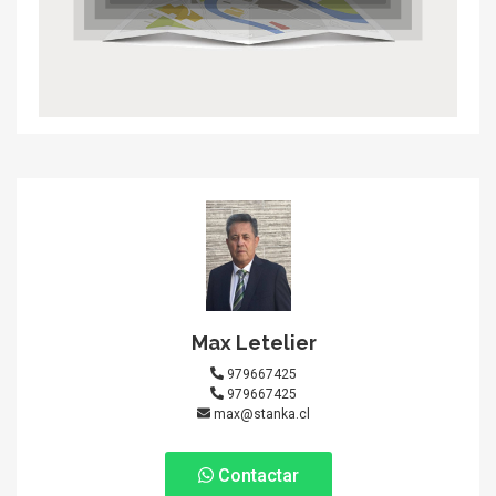
Max Letelier
979667425
979667425
max@stanka.cl
Contactar