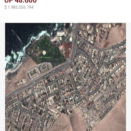
UF 48.600
$ 1.985.056.794